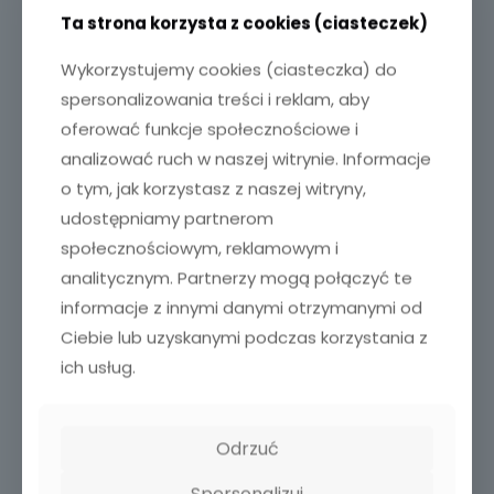
Ta strona korzysta z cookies (ciasteczek)
Internet światłowodowy
Wykorzystujemy cookies (ciasteczka) do
spersonalizowania treści i reklam, aby
1
Czy mogę odłączyć kabel
światłowodowy od urządzenia
oferować funkcje społecznościowe i
będącego zakończeniem światłowodu
analizować ruch w naszej witrynie. Informacje
lub od puszki natynkowej?
o tym, jak korzystasz z naszej witryny,
udostępniamy partnerom
2
Na urządzeniu światłowodowym świeci
społecznościowym, reklamowym i
czerwona dioda (czasem oznaczona
analitycznym. Partnerzy mogą połączyć te
jako PON)
informacje z innymi danymi otrzymanymi od
Ciebie lub uzyskanymi podczas korzystania z
3
Brak dostępu do internetu (internet
ich usług.
światłowodowy)
Internet radiowy
Odrzuć
Spersonalizuj