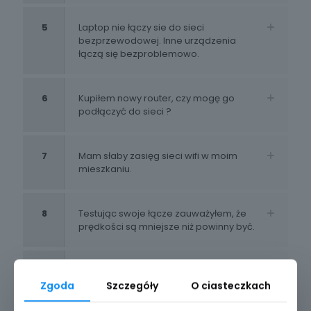
5
Laptop nie łączy sie do sieci
bezprzewodowej. Inne urządzenia
łączą się bezproblemowo.
6
Kupiłem nowy router, czy mogę go
podłączyć do sieci ?
7
Mam słaby zasięg sieci wifi w moim
mieszkaniu.
8
Testując swoje łącze zauważyłem, że
prędkości są mniejsze niż powinny być.
9
Podłączam komputer kablowo do
routera, ale nie mam dostępu do
Zgoda
Szczegóły
O ciasteczkach
internetu