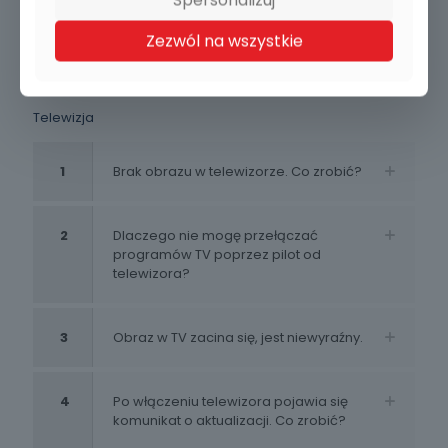
1
Brak dostępu do internetu (internet
radiowy)?
Zezwól na wszystkie
Telewizja
1
Brak obrazu w telewizorze. Co zrobić?
2
Dlaczego nie mogę przełączać
programów TV poprzez pilot od
telewizora?
3
Obraz w TV zacina się, jest niewyraźny.
4
Po włączeniu telewizora pojawia się
komunikat o aktualizacji. Co zrobić?