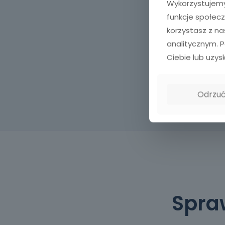
Wykorzystujemy 
funkcje społecz
korzystasz z n
analitycznym. 
Ciebie lub uzys
Odrzu
Spra