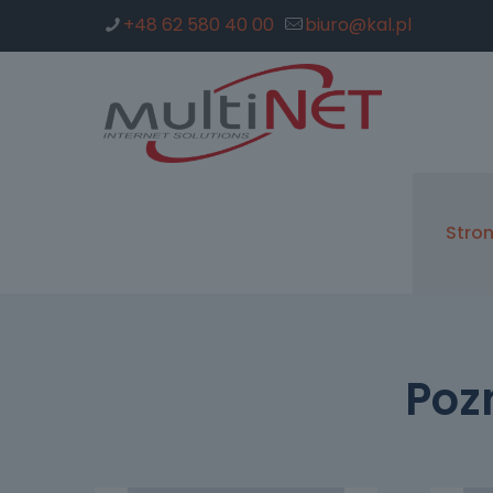
+48 62 580 40 00
biuro@kal.pl
Stro
Poz