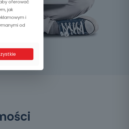
, aby oferować
ym, jak
reklamowym i
zymanymi od
zystkie
mości