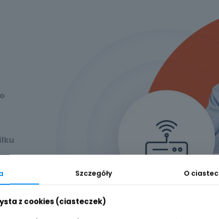
do
ilku
a
Szczegóły
O ciaste
ub
ysta z cookies (ciasteczek)