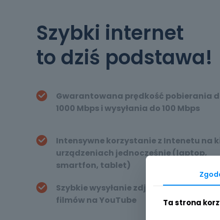
Szybki internet
to dziś podstawa!
Gwarantowana prędkość pobierania 
1000 Mbps i wysyłania do 100 Mbps
Intensywne korzystanie z Intenetu na k
urządzeniach jednocześnie (laptop,
smartfon, tablet)
Zgod
Szybkie wysyłanie zdjęć w e-mailach l
filmów na YouTube
Ta strona korz