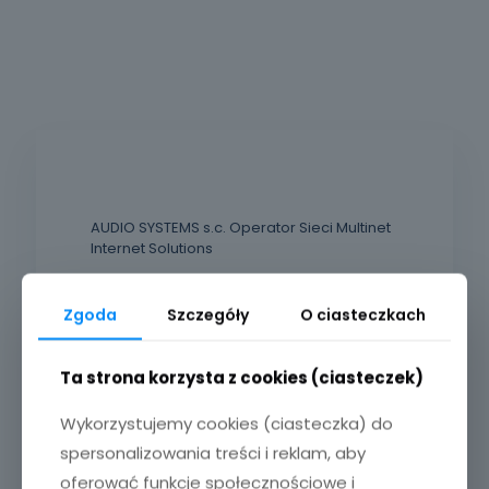
AUDIO SYSTEMS s.c. Operator Sieci Multinet
Internet Solutions
Nowe Skalmierzyce
ul. 25 Grudnia 5c
Zgoda
Szczegóły
O ciasteczkach
Telefon:
Ta strona korzysta z cookies (ciasteczek)
+48 62 580 40 00
Wykorzystujemy cookies (ciasteczka) do
E-mail:
biuro@kal.pl
spersonalizowania treści i reklam, aby
oferować funkcje społecznościowe i
web: