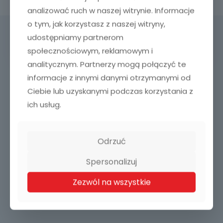
https://envato.com/
analizować ruch w naszej witrynie. Informacje
o tym, jak korzystasz z naszej witryny,
udostępniamy partnerom
społecznościowym, reklamowym i
analitycznym. Partnerzy mogą połączyć te
informacje z innymi danymi otrzymanymi od
Hotline 24h:
Ciebie lub uzyskanymi podczas korzystania z
ich usług.
+61 (0) 791 803 458
Odrzuć
Spersonalizuj
Zezwól na wszystkie