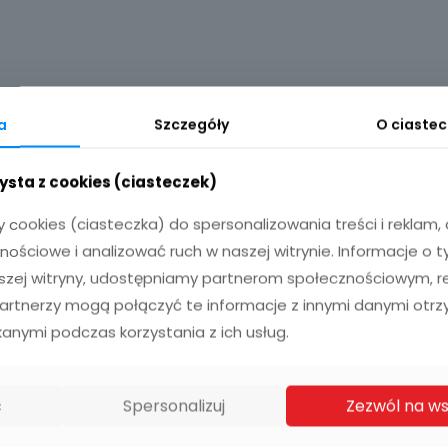
a
Szczegóły
O ciaste
ysta z cookies (ciasteczek)
cookies (ciasteczka) do spersonalizowania treści i reklam
nościowe i analizować ruch w naszej witrynie. Informacje o t
aszej witryny, udostępniamy partnerom społecznościowym, 
Partnerzy mogą połączyć te informacje z innymi danymi otr
kanymi podczas korzystania z ich usług.
 pakiet internetu radiowego. Pakiet ten oferuje prędkoś
tamy ze sprzętu firmy Cambium. Ofertę na nowy pakiet zn
ć
Spersonalizuj
Zezwól na ws