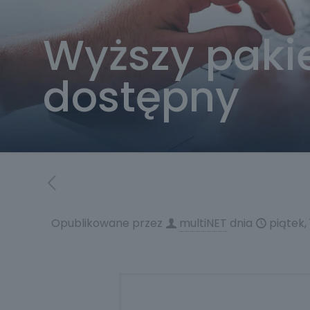
Wyższy pakie
dostępny
Opublikowane przez
multiNET
dnia
piątek,