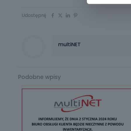
Udostępnij
multiNET
Podobne wpisy