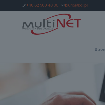
+48 62 580 40 00
biuro@kal.pl
Stro